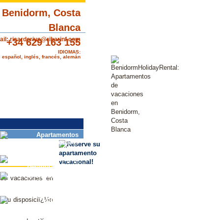
ail:
ricardorius@ribarinf.com
+34 629 163 155
IDIOMAS:
español, inglés, francés, alemán
 de vacaciones en
a su disposiciï¿½n