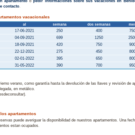
un apartamento
o
pedir informaciones sobre sus vacaciones en Beni
e contacto
.
artamentos vacacionales
al
semana
dos semanas
me
17-06-2021
250
400
75
04-09-2021
699
1250
250
18-09-2021
420
750
90
22-12-2021
275
450
80
02-01-2022
395
650
80
31-05-2022
390
700
95
ierno verano, como garantía hasta la devolución de las llaves y revisión de 
llegada, en metálico.
esdeconsultar).
 los apartamentos
eservas puede averiguar la disponibilidad de nuestros apartamentos. Una fecha
ientos estan ocupados.