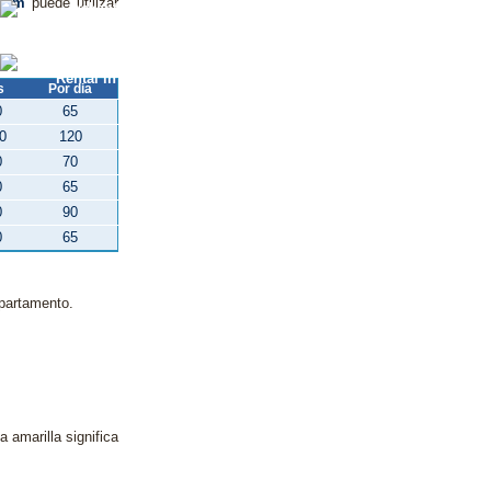
dorm
puede utilizar
s
Por dia
0
65
0
120
0
70
0
65
0
90
0
65
apartamento.
 amarilla significa