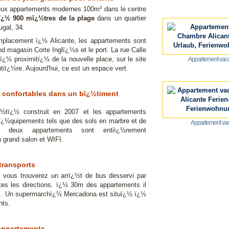
eux appartements modernes 100m² dans le centre
ï¿½ 900 mï¿½tres de la plage
dans un quartier
ugal, 34.
emplacement ï¿½ Alicante, les appartements sont
nd magasin Corte Inglï¿½s et le port. La rue Calle
ï¿½ proximitï¿½ de la nouvelle place, sur le site
Appartement vaca
utiï¿½re. Aujourd'hui, ce est un espace vert.
 confortables dans un bï¿½timent
½tï¿½ construit en 2007 et les appartements
ï¿½quipements tels que des sols en marbre et de
Appartement vac
 deux appartements sont entiï¿½rement
 grand salon et WIFI.
 transports
, vous trouverez un arrï¿½t de bus desservi par
utes les directions. ï¿½ 30m des appartements il
axi. Un supermarchï¿½ Mercadona est situï¿½ ï¿½
nts.
 appartements