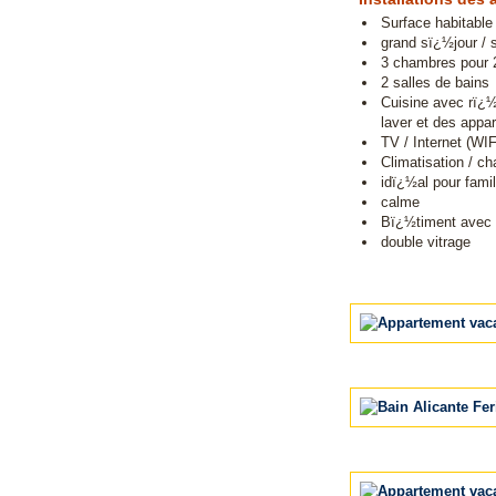
Surface habitable
grand sï¿½jour / 
3 chambres pour 2 
2 salles de bains
Cuisine avec rï¿½
laver et des appa
TV / Internet (WIF
Climatisation / ch
idï¿½al pour fami
calme
Bï¿½timent avec
double vitrage