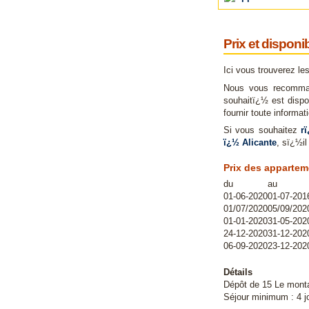
Prix et disponib
Ici vous trouverez le
Nous vous recomman
souhaitï¿½ est dispo
fournir toute inform
Si vous souhaitez
r
ï¿½ Alicante
, sï¿½il
Prix des appartem
du
au
01-06-2020
01-07-201
01/07/2020
05/09/202
01-01-2020
31-05-202
24-12-2020
31-12-202
06-09-2020
23-12-202
Détails
Dépôt de 15 Le montan
Séjour minimum : 4 j