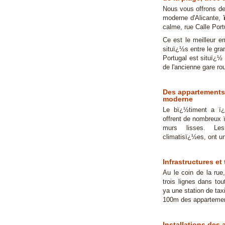
Nous vous offrons d
moderne d'Alicante,
calme, rue Calle Port
Ce est le meilleur 
situï¿½s entre le gra
Portugal est situï¿½ 
de l'ancienne gare ro
Des appartements
moderne
Le bï¿½timent a ï¿
offrent de nombreux 
murs lisses. Les
climatisï¿½es, ont un
Infrastructures et
Au le coin de la rue
trois lignes dans to
ya une station de t
100m des apparteme
Installations des