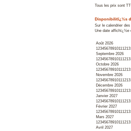
Tous les prix sont T
Disponibilitï¿½s 
Sur le calendrier de
Une date affichï¿½e 
Août 2026
1
2
3
4
5
6
7
8
9
10
11
12
13
Septembre 2026
1
2
3
4
5
6
7
8
9
10
11
12
13
Octobre 2026
1
2
3
4
5
6
7
8
9
10
11
12
13
Novembre 2026
1
2
3
4
5
6
7
8
9
10
11
12
13
Décembre 2026
1
2
3
4
5
6
7
8
9
10
11
12
13
Janvier 2027
1
2
3
4
5
6
7
8
9
10
11
12
13
Février 2027
1
2
3
4
5
6
7
8
9
10
11
12
13
Mars 2027
1
2
3
4
5
6
7
8
9
10
11
12
13
Avril 2027