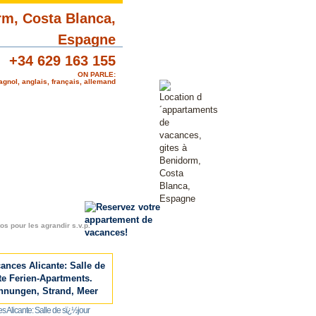
+34 629 163 155
ON PARLE:
gnol, anglais, français, allemand
os pour les agrandir s.v.p.
 Alicante: Salle de sï¿½jour