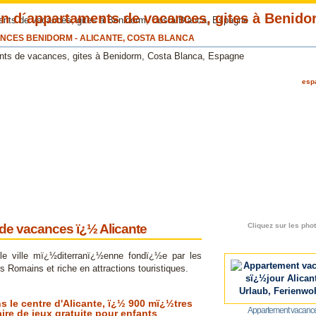
CES BENIDORM - ALICANTE, COSTA BLANCA
espa
de vacances ï¿½ Alicante
Cliquez sur les phot
lle ville mï¿½diterranï¿½enne fondï¿½e par les
s Romains et riche en attractions touristiques.
 le centre d'Alicante, ï¿½ 900 mï¿½tres
Appartement vacances
aire de jeux gratuite pour enfants