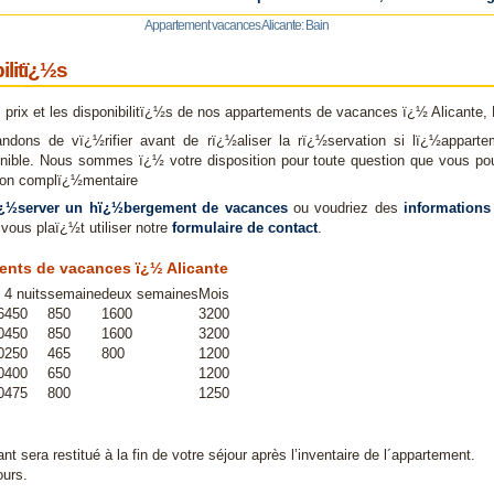
Appartement vacances Alicante: Bain
ilitï¿½s
s prix et les disponibilitï¿½s de nos appartements de vacances ï¿½ Alicante,
dons de vï¿½rifier avant de rï¿½aliser la rï¿½servation si lï¿½appart
nible. Nous sommes ï¿½ votre disposition pour toute question que vous pour
ation complï¿½mentaire
ï¿½server un hï¿½bergement de vacances
ou voudriez des
informations
 vous plaï¿½t utiliser notre
formulaire de contact
.
ents de vacances ï¿½ Alicante
4 nuits
semaine
deux semaines
Mois
6
450
850
1600
3200
0
450
850
1600
3200
0
250
465
800
1200
0
400
650
1200
0
475
800
1250
t sera restitué à la fin de votre séjour après l’inventaire de l´appartement.
ours.