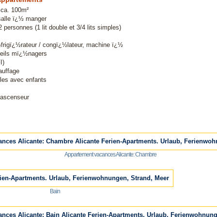
 ca. 100m²
salle ï¿½ manger
personnes (1 lit double et 3/4 lits simples)
frigï¿½rateur / congï¿½lateur, machine ï¿½
reils mï¿½nagers
I)
auffage
lles avec enfants
 ascenseur
Appartement vacances Alicante: Chambre
Bain