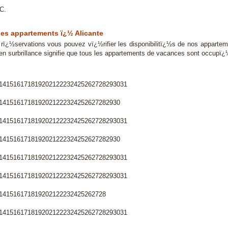
TC.
des appartements ï¿½ Alicante
s rï¿½servations vous pouvez vï¿½rifier les disponibilitï¿½s de nos apparte
en surbrillance signifie que tous les appartements de vacances sont occupï¿
14
15
16
17
18
19
20
21
22
23
24
25
26
27
28
29
30
31
14
15
16
17
18
19
20
21
22
23
24
25
26
27
28
29
30
14
15
16
17
18
19
20
21
22
23
24
25
26
27
28
29
30
31
14
15
16
17
18
19
20
21
22
23
24
25
26
27
28
29
30
14
15
16
17
18
19
20
21
22
23
24
25
26
27
28
29
30
31
14
15
16
17
18
19
20
21
22
23
24
25
26
27
28
29
30
31
14
15
16
17
18
19
20
21
22
23
24
25
26
27
28
14
15
16
17
18
19
20
21
22
23
24
25
26
27
28
29
30
31