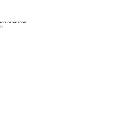
ments de vacances.
½s.