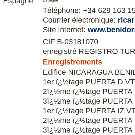
Espagne
Téléphone: +34 629 163 1
Courrier électronique:
rica
Site internet:
www.benidor
CIF B-03181070
enregistré REGISTRO TU
Enregistrements
Edifice NICARAGUA BEN
1er ï¿½tage PUERTA D VT
2ï¿½me ï¿½tage PUERTA 
3ï¿½me ï¿½tage PUERTA 
1er ï¿½tage PUERTA IZ V
2ï¿½me ï¿½tage PUERTA 
3ï¿½me ï¿½tage PUERTA 