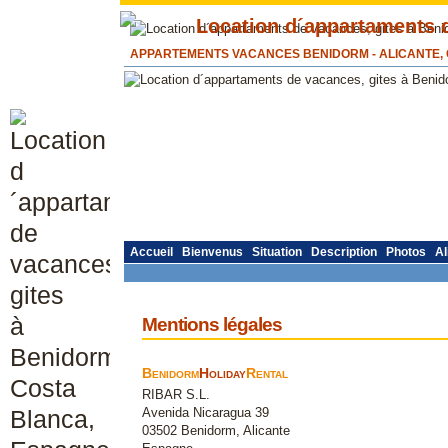
APPARTEMENTS VACANCES BENIDORM - ALICANTE,
Accueil
Bienvenus
Situation
Description
Photos
Al
Mentions légales
Benidorm
Holiday
Rental
RIBAR S.L.
Avenida Nicaragua 39
03502 Benidorm, Alicante