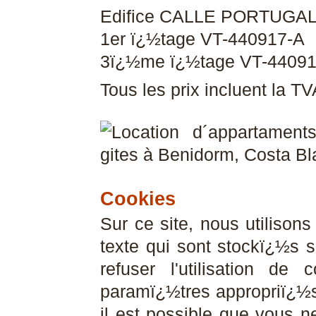
Edifice CALLE PORTUGAL
1er ï¿½tage VT-440917-A
3ï¿½me ï¿½tage VT-4409
Tous les prix incluent la T
Cookies
Sur ce site, nous utilison
texte qui sont stockï¿½s s
refuser l'utilisation de
paramï¿½tres appropriï¿½s
il est possible que vous ne