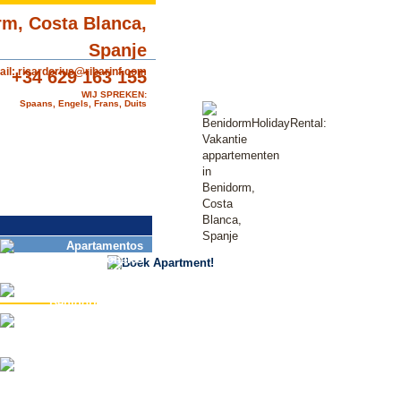
ail:
ricardorius@ribarinf.com
+34 629 163 155
WIJ SPREKEN:
Spaans, Engels, Frans, Duits