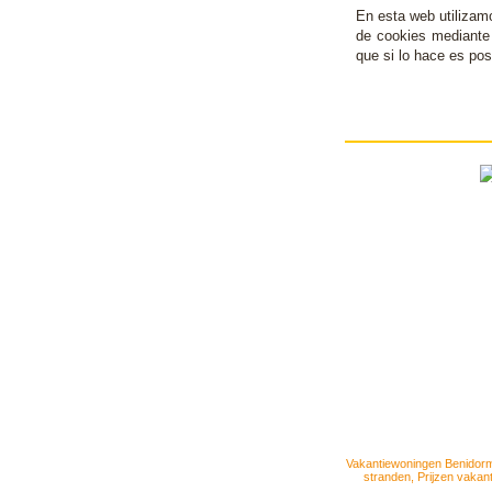
En esta web utilizam
de cookies mediante 
que si lo hace es pos
Vakantiewoningen Benidor
stranden
,
Prijzen vakan