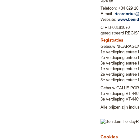
Spanje
Telefoon: +34 629 16
E-mail:
ricardorius@
Website:
www.benid
CIF B-03181070
geregistreerd REG
Registraties
Gebouw NICARAGU
1e verdieping entree
2e verdieping entree
3e verdieping entree
1e verdieping entree
2e verdieping entree
3e verdieping entree
Gebouw CALLE POR
1e verdieping VT-44
3e verdieping VT-44
Alle prijzen zijn incl
Cookies