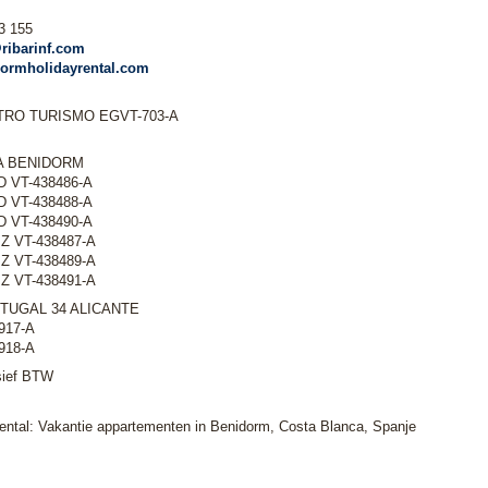
3 155
ribarinf.com
ormholidayrental.com
ISTRO TURISMO EGVT-703-A
A BENIDORM
 D VT-438486-A
 D VT-438488-A
 D VT-438490-A
 IZ VT-438487-A
 IZ VT-438489-A
 IZ VT-438491-A
TUGAL 34 ALICANTE
0917-A
0918-A
usief BTW