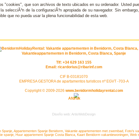
os "cookies", que son archivos de texto ubicados en su ordenador. Usted pue
la selecciÃ³n de la configuraciÃ³n apropiada de su navegador. Sin embargo
ible que no pueda usar la plena funcionabilidad de esta web.
Vakantieappartementen in Benidorm, Costa Blanca, Spanje
Tlf: +34 629 163 155
Email:
ricardorius@ribarinf.com
CIF B-03181070
EMPRESA GESTORA de apartamentos turisticos nº EGVT -703-A
Copyright © 2009-2026
www.benidormholidayrental.com
Afdruk
Diseño web: ArtisWebDesign
m Spanje
,
Appartementen Spanje Benidorm
,
Vakantie appartementen met zwembad
,
Foto’s v
tie spanje
,
Huur appartement Spanje Costa Blanca
,
Kaart Benidorm vakantiewoningen
,
Web s