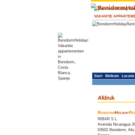
VAKANTIE APPARTEME
Start
Welkom
Locatie
Afdruk
Benidorm
Holiday
Re
RIBAR S.L.
Avenida Nicaragua 3
03502 Benidorm, Alic